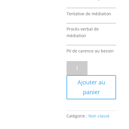
Tentative de médiation
Procès-verbal de
médiation
PV de carence au besoin
quantité
de
Médiation
Ajouter au
Conventionnelle
panier
Catégorie :
Non classé