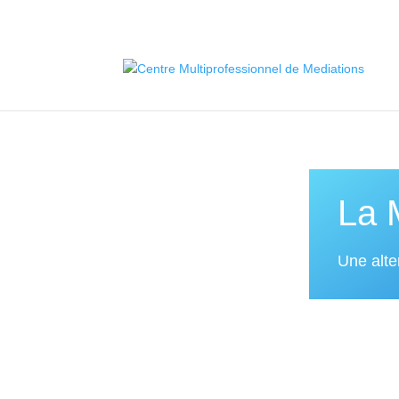
La 
Une alte