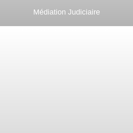
Médiation Judiciaire
En attente de validation par la commission européenne.